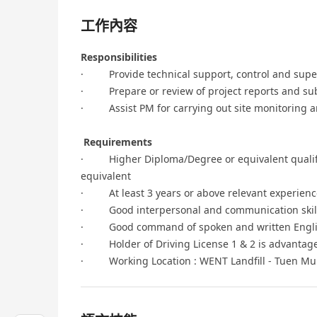
工作內容
Responsibilities
· Provide technical support, control and supervi
· Prepare or review of project reports and su
· Assist PM for carrying out site monitoring an
Requirements
· Higher Diploma/Degree or equivalent qualificat
equivalent
· At least 3 years or above relevant experience 
· Good interpersonal and communication skil
· Good command of spoken and written Engl
· Holder of Driving License 1 & 2 is advantag
· Working Location : WENT Landfill - Tuen M