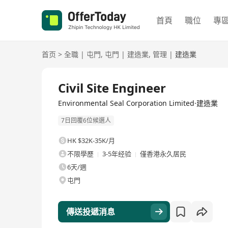
首頁
職位
專
首页
>
全職
|
屯門
,
屯門
|
建造業
,
管理
|
建造業
全職
Civil Site Engineer
Environmental Seal Corporation Limited·建造業
7日回覆6位候選人
HK $32K-35K/月
不限學歷
3-5年经验
僅香港永久居民
6天/週
屯門
傳送投遞消息