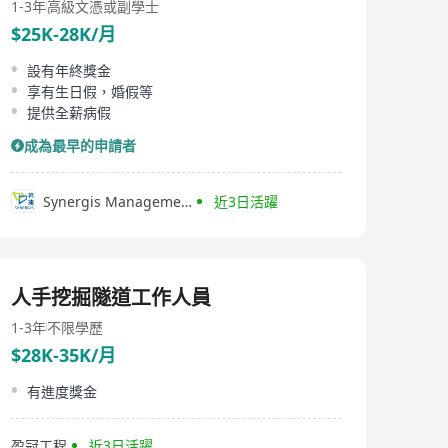
1-3年
高級文憑或副學士
$25K-28K/月
設有年終獎金
享有生日假，婚假等
提供全薪病假
成為最早的申請者
Synergis Management Services Limited
近3日活躍
人手挖掘隧道工作人員
1-3年
不限學歷
$28K-35K/月
有進度獎金
盈冠工程
近3日活躍