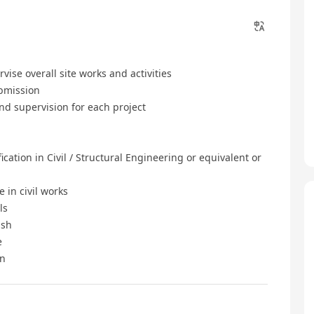
se overall site works and activities
bmission
d supervision for each project
ion in Civil / Structural Engineering or equivalent or
in civil works
ls
ish
e
un