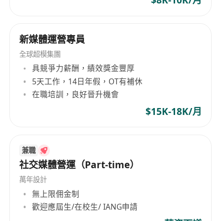
$8K-10K/月
新媒體運營專員
全球超模集團
具競爭力薪酬，績效獎金豐厚
5天工作，14日年假，OT有補休
在職培訓，良好晉升機會
$15K-18K/月
兼職
社交媒體營運（Part-time）
萬年設計
無上限佣金制
歡迎應屆生/在校生/ IANG申請