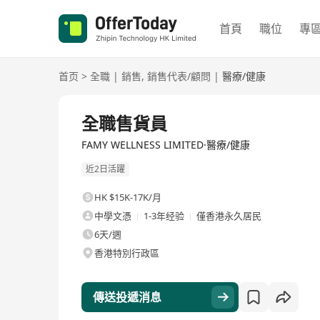
首頁
職位
專
首页
>
全職
|
銷售
,
銷售代表/顧問
|
醫療/健康
全職
全職售貨員
FAMY WELLNESS LIMITED·醫療/健康
近2日活躍
HK $15K-17K/月
中學文憑
1-3年经验
僅香港永久居民
6天/週
香港特別行政區
傳送投遞消息