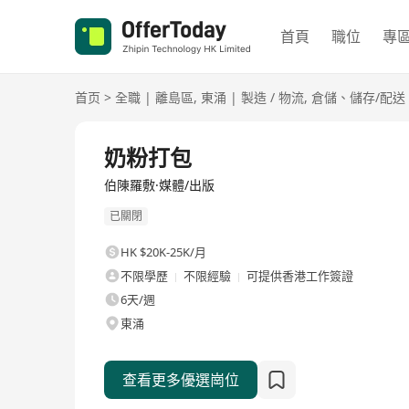
首頁
職位
專
首页
>
全職
|
離島區
,
東涌
|
製造 / 物流
,
倉儲、儲存/配送
全職
奶粉打包
伯陳羅敷·媒體/出版
已關閉
HK $20K-25K/月
不限學歷
不限經驗
可提供香港工作簽證
6天/週
東涌
查看更多優選崗位