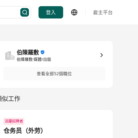
登入
雇主平台
伯陳羅敷
伯陳羅敷·媒體/出版
查看全部52個職位
類似工作
活躍招聘者
仓务员（外劳）