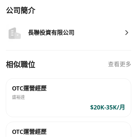
能力者優先。
公司簡介
5.⁠ ⁠具備較強的跨部門協作能力，能有效對接產品、
自動化系統及合規部門。
6.⁠ ⁠對數字資產行業合規、KYC、AML、風控等有基
長聯投資有限公司
本理解者優先。
7.⁠ ⁠具備良好的數據分析能力、問題拆解能力及執行
力。
相似職位
查看更多
8.⁠ ⁠具備成熟的責任心、抗壓能力及結果導向意識。
9.⁠ ⁠粵語、普通話可作為工作語言，具備英文溝通能
力者優先。
OTC運營經歷
優先考慮
盛裕達
•⁠ ⁠有 Web3、數字資產、OTC 或金融服務相關從業
$20K-35K/月
背景
•⁠ ⁠有實際對接合規、產品系統、自動化運營平台經驗
•⁠ ⁠熟悉高淨值客戶或大宗交易服務流程
OTC運營經歷
•⁠ ⁠具備創業公司或業務初創階段搭建經驗