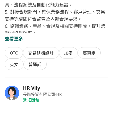
具、流程系統及自動化能力建設。
5.⁠ ⁠對接合規部門，確保業務流程、客戶管理、交易
支持等環節符合監管及內部合規要求。
6.⁠ ⁠協調業務、產品、合規及相關支持團隊，提升跨
部門協作效率。
查看更多
7.⁠ ⁠根據業務發展需要，持續優化 OTC 運營流程與管
理機制，提升運營標準化與規模化能力。
OTC
交易結構設計
加密
廣東話
任職要求
1.⁠ ⁠本科及以上學歷，金融、經濟、商業管理、市場
英文
普通話
營銷或相關專業優先。
2.⁠ ⁠具備相關行業經驗，擁有 3 年及以上數字資產、
Web3、加密交易平台、OTC、金融科技或相關領域
HR Vily
運營經驗。
長聯投資有限公司
·HR
3.⁠ ⁠熟悉 OTC 業務模式、交易流程及客戶服務場景，
近3日活躍
具備實際項目經驗者優先。
4.⁠ ⁠有從 0 到 1 搭建運營體系、流程機制或業務中台