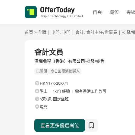
首頁
職位
專
首页
>
全職
|
屯門
,
屯門
|
會計
,
會計主任/辦事員
|
批發/
全職
會計文員
深圳免税（香港）有限公司·批發/零售
已關閉
今日回覆過候選人
HK $17K-20K/月
學士
1-3年经验
需有香港工作許可
5天/週, 固定坐班
屯門
查看更多優選崗位