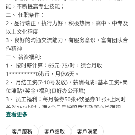
能，不断提高专业技能；
二、 任职条件：
2、品行端正，执行力好，积极热情，高中、中专及
以上文化程度
3、良好的沟通交流能力，有服务意识，富有团队合
作精神
三、 薪资福利:
1、 按时薪计算：65元-75/时，综合月收
1*********0港币，月休6天。
2、 月结工资(7-10号发放)，薪酬构成=基本工资+岗
位津贴+奖金+福利(良好办公环境)
3、 员工福利：每月餐券50张+饮品券31张+上网时
长券150小时，满3个月后按照香港政策交给强积
查看更多
金，红日加班、年假、病假等假期福利+各类有趣员
工活动等等
客戶服務
客戶獲取
客戶溝通
4、 晋升发展:(每二月一次晋升加薪机会)：服务员