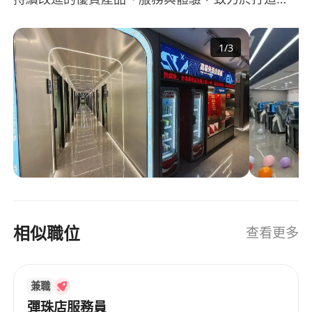
球第一電競社區，踐行「給用戶美好的體驗」。 旗
下擁有網魚電競、網魚電競酒店兩大連鎖，現已發
1
/
3
展為跨品牌、跨業態、跨平台的綜合娛樂型品牌。
相似職位
查看更多
兼職
彈珠店服務員