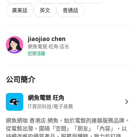
65-训练员70-见习经理75-值班-店长
廣東話
英文
普通話
jiaojiao chen
網魚電競 旺角
·店长
近期活躍
公司簡介
網魚電競 旺角
IT資訊科技/電子商務
網魚網咖 香港店 網魚，始於電競的連鎖服務品牌。
從電競出發，圍繞「空間」「朋友」「內容」，以
持續改進的優質產品、服務與體驗，致力於打造全