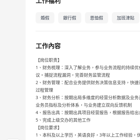
工作福利
婚假
銀行假
恩恤假
加班津貼
工作內容
【岗位职责】
1、财务梳理：深入了解业务，参与业务流程的持续优
议。捕捉流程漏洞，完善财务监管流程
2、财务管理：配合业务提供财务决策信息支持，快速
过程管理
3、财务分析：按期出局多维度的经营分析数据及业务
业务员指标及分析体系，与业务建立双向反馈机制
4、报告出具：按期出具项目经营报告，根据报告给出
5、完成上级交办的其他工作
【岗位要求】
1、本科及以上学历，英语良好，3年以上工作经验，