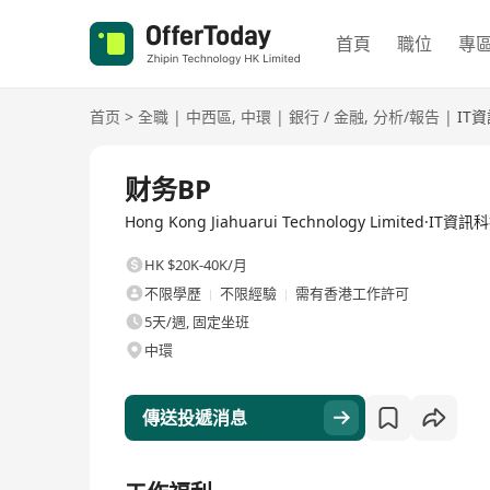
首頁
職位
專
首页
>
全職
|
中西區
,
中環
|
銀行 / 金融
,
分析/報告
|
IT
全職
财务BP
Hong Kong Jiahuarui Technology Limited·I
HK $20K-40K/月
不限學歷
不限經驗
需有香港工作許可
5天/週, 固定坐班
中環
傳送投遞消息