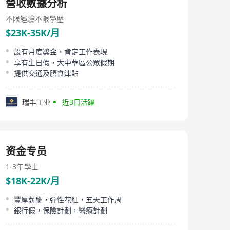
營收數據分析
不限經驗
不限學歷
$23K-35K/月
設有月度獎金，肯定工作表現
享有生日假，大中華區公眾假期
提供交通及膳食津貼
瑞丰工业
近3日活躍
资金专员
1-3年
學士
$18K-22K/月
豐厚薪酬，彈性花紅，五天工作周
銀行假，保險計劃，醫療計劃