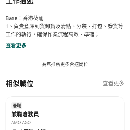
工作描述
Base：香港葵涌
1、負責倉庫到貨卸貨及清點、分裝、打包、發貨等
工作的執行，確保作業流程高效、準確；
2、按照操作規範和標準，操作相關機器設備，進行
查看更多
保健品的分裝生產，保證分裝質量，完成每日生產
任務；
為您推薦更多合適崗位
3、每日發貨及物流對接，確保每日出貨及時、順
暢；
相似職位
4、監督和維護倉庫安全和衛生情況，確保貨物儲存
查看更多
環境符合要求，防範安全風險；
5、負責生產廠區人員統籌協調，保證整體生產任務
兼職
達成及貨物安全；
兼職倉務員
6、上級領導安排的臨時任務。
AMO AGO
任職要求：