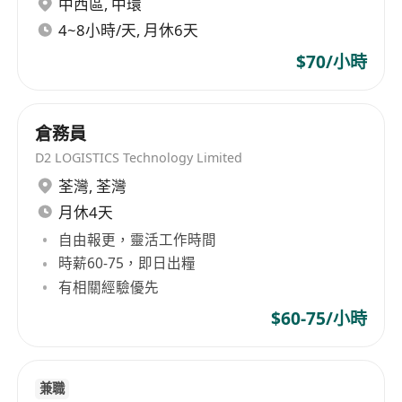
中西區
,
中環
1.物流管理、供應鏈管理等相關專業優先；
2.3年以上倉庫管理經驗，熟悉進出口貿易倉庫作業
4~8小時/天, 月休6天
流程；
$70/小時
3.熟練操作辦公軟件及倉庫管理系統，具備基本的
數據分析能力；
4.具備較強的組織協調能力、溝通能力和問題解決
倉務員
能力，能夠應對突發情況；
D2 LOGISTICS Technology Limited
5.工作責任心強，細心嚴謹，具備良好的團隊合作
荃灣
,
荃灣
精神和抗壓能力。
月休4天
自由報更，靈活工作時間
時薪60-75，即日出糧
有相關經驗優先
$60-75/小時
兼職