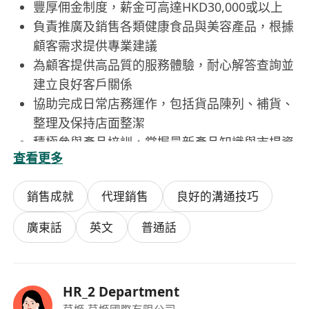
豐厚佣金制度，薪金可高達HKD30,000或以上
負責推廣及銷售各類健康食品與美容產品，根據
顧客需求提供專業建議
為顧客提供高品質的服務體驗，耐心解答查詢並
建立良好客戶關係
協助完成日常店務運作，包括貨品陳列、補貨、
整理及保持店面整潔
積極參與產品培訓，掌握最新產品知識與市場資
查看更多
訊
工作時間8小時 (10:30-19:30 / 11:30-20:30)，需
銷售成就
代理銷售
良好的溝通技巧
輪班，每月6天例假
廣東話
英文
普通話
HR_2 Department