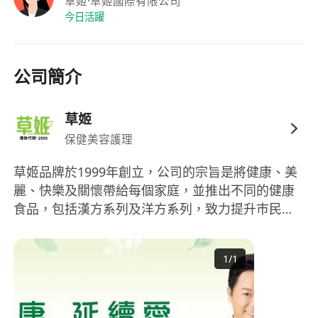
草姬
·草姬國際有限公司
今日活躍
公司簡介
草姬
保健美容護理
草姬品牌於1999年創立，公司的宗旨是將健康、美
麗、快樂及關懷帶給每個家庭，並推出不同的健康
食品，包括漢方系列及洋方系列，致力提升巿民身
心健康，提倡以預防方法和提升體質來減低患病風
險。 為了提供優質產品，草姬於世界各地挑選有效
1
/
1
成分生產健康食品，採用已獲「TGA」或「GMP」
認證的廠商生產。對於品質監控，草姬更安排香港
政府認可檢測機構定期對產品進行測試，確保高於