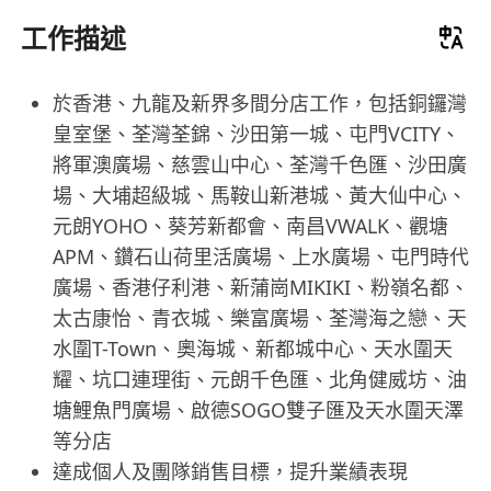
工作描述
於香港、九龍及新界多間分店工作，包括銅鑼灣
皇室堡、荃灣荃錦、沙田第一城、屯門VCITY、
將軍澳廣場、慈雲山中心、荃灣千色匯、沙田廣
場、大埔超級城、馬鞍山新港城、黃大仙中心、
元朗YOHO、葵芳新都會、南昌VWALK、觀塘
APM、鑽石山荷里活廣場、上水廣場、屯門時代
廣場、香港仔利港、新蒲崗MIKIKI、粉嶺名都、
太古康怡、青衣城、樂富廣場、荃灣海之戀、天
水圍T-Town、奧海城、新都城中心、天水圍天
耀、坑口連理街、元朗千色匯、北角健威坊、油
塘鯉魚門廣場、啟德SOGO雙子匯及天水圍天澤
等分店
達成個人及團隊銷售目標，提升業績表現