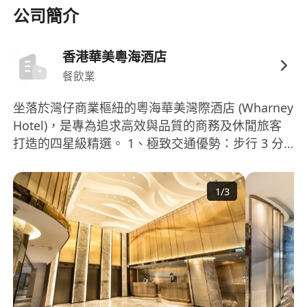
公司簡介
香港華美粵海酒店
餐飲業
坐落於灣仔商業樞紐的粵海華美灣際酒店 (Wharney
Hotel)，是專為追求高效與品質的商務及休閒旅客
打造的四星級精選。 1、極致交通優勢：步行 3 分
鐘即達港鐵灣仔站。20 分鐘車程直通高鐵西九龍
站，40 分鐘連接香港國際機場。 2、會展與行政核
1
/
3
心：步行不到 10 分鐘即可抵達香港會議展覽中心
(HKCEC)。鄰近政府總部、稅務大樓及藝術中心，金
鐘、中環及銅鑼灣購物區均近在咫尺。 3、完善設
施與餐飲：酒店設有兩間特色餐廳及精緻咖啡廳，
提供多元餐飲選擇。客房配備大型商務辦公桌、房
內保險箱及全覆蓋免費 Wi-Fi，助您隨時掌握商機。
4、身心舒壓體驗：設有專業健身中心及足浴按摩服