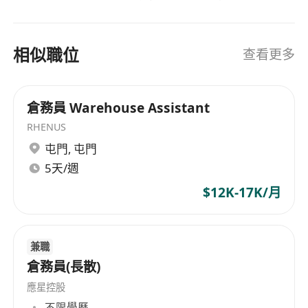
惡劣天氣下之安排:
設備以提升作業自動化水平，在中國內外建立了龐
- 如於開放時段前1小時, 天文台懸掛黑色暴雨警告、
大的信息採集，市場開發，物流配送，快件收派等
8號或以上颱風警告信號或政府發出「極端情況」,
速運業務機構及服務網絡。在強化速運業務的基礎
相似職位
查看更多
該時段將暫停開放面試
上，順豐堅持以客戶需求為核心，積極拓展多元化
業務，針對電商，食品，醫藥，汽配，電子等不同
類型客戶開發出一站式供應鏈解決方案，提供支
倉務員 Warehouse Assistant
付，融資，理財，報價等綜合性的金融服務。順豐
RHENUS
速運(香港)有限公司的業務範圍涵蓋速運業務，一站
屯門
,
屯門
式供應鏈解決方案，以及綜合性的金融服務，為客
5天/週
戶提供全方位的專業服務支持。 SF Express (Hong
Kong) Limited, established in Shunde,
$12K-17K/月
Guangdong since 1993, has always been
dedicated to enhancing service quality,
continuously strengthening its infrastructure,
兼職
developing and introducing high-tech
倉務員(長散)
information technology and equipment to
應星控股
improve operational automation levels. It has
不限學歷