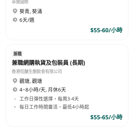
clients full-fledged professional service support.
卓聲國際
葵青
,
葵涌
6天/週
$55-60/小時
兼職
兼職網購執貨及包裝員 (長期)
香港低醣生酮飲食有限公司
觀塘
,
觀塘
4~8小時/天, 月休6天
工作日彈性選擇，每周3-4天
每日工作時間靈活，最低4小時起
$55-65/小時