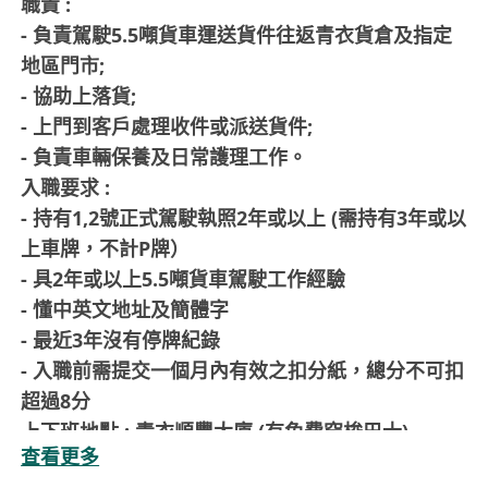
職責 :
- 負責駕駛5.5噸貨車運送貨件往返青衣貨倉及指定
地區門市;
- 協助上落貨;
- 上門到客戶處理收件或派送貨件;
- 負責車輛保養及日常護理工作。
入職要求 :
- 持有1,2號正式駕駛執照2年或以上 (需持有3年或以
上車牌，不計P牌）
- 具2年或以上5.5噸貨車駕駛工作經驗
- 懂中英文地址及簡體字
- 最近3年沒有停牌紀錄
- 入職前需提交一個月內有效之扣分紙，總分不可扣
超過8分
上下班地點 : 青衣順豐大廈 (有免費穿梭巴士)
查看更多
工作時間 : 07:15 - 18:15 (11小時) (6天工作、輪休)