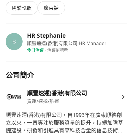
歡迎親臨以下地點面試，無需預約:
駕駛執照
廣東話
順豐大廈招聘日
日期: 逢星期一至五(公眾假期除外)
時間: 09:00-11:30/ 13:30-17:30
地點: 青衣航運路36號亞洲物流中心順豐大廈10樓
HR Stephanie
(出電梯左邊玻璃門，使用訪客專用電話致電內線號
順豐速運(香港)有限公司
·HR Manager
今日活躍
·
活躍招聘者
碼6855聯絡招聘部同事)
青衣港鐵站A1出口馬莎側門出口右轉落樓梯，有免
費接駁巴士直達順豐大廈
公司簡介
(上車位置:
****************************************
******** 巴士時間表:
順豐速運(香港)有限公司
****************************************
貨運/速遞/航運
****************************
順豐速運(香港)有限公司，自1993年在廣東順德創
如申請司機崗位，請於星期一至五09:45或13:45親
立以來，一直專注於服務質量的提升，持續加強基
臨青衣順豐大廈面試 (公眾假期除外)
礎建設，研發和引進具有高科技含量的信息技術與