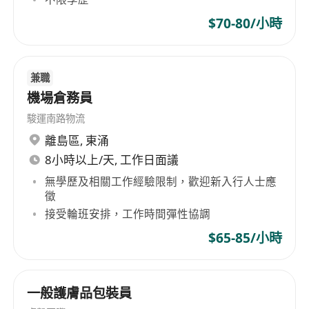
built extensive information collection, market
$70-80/小時
development, logistics distribution, express
delivery services institutions and service
networks both domestically and internationally.
兼職
On the basis of strengthening its express
business, SF Express adheres to customer
機場倉務員
needs as the core, actively expanding diversified
駿運南路物流
businesses, developing one-stop supply chain
離島區
,
東涌
solutions for e-commerce, food,
8小時以上/天, 工作日面議
pharmaceuticals, automotive parts, electronics,
無學歷及相關工作經驗限制，歡迎新入行人士應
and other types of customers, providing
徵
comprehensive financial services such as
接受輪班安排，工作時間彈性協調
payment, financing, wealth management, and
$65-85/小時
pricing. The business scope of SF Express (Hong
Kong) Limited encompasses express business,
one-stop supply chain solutions, and
一般護膚品包裝員
comprehensive financial services, offering