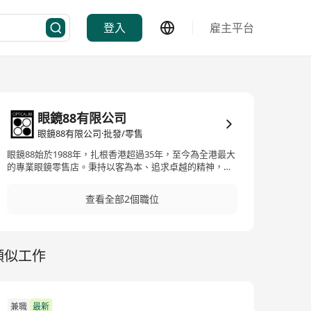
登入
雇主平台
眼鏡88有限公司
眼鏡88有限公司·批發/零售
眼鏡88始於1988年，扎根香港超過35年，至今為全港最大
的專業眼鏡零售店。秉持以客為本、追求卓越的精神，我
們多年來不斷提升服務質素及擴大業務範圍。除了為人熟
悉的專業眼鏡零售業務，我們亦開展了視覺及聽覺護理業
查看全部2個職位
務，提供適合男女老少的檢查，如全面眼睛檢查、兒童近
視控制、漸進鏡體驗及聽力檢查等。
類似工作
兼職
最新