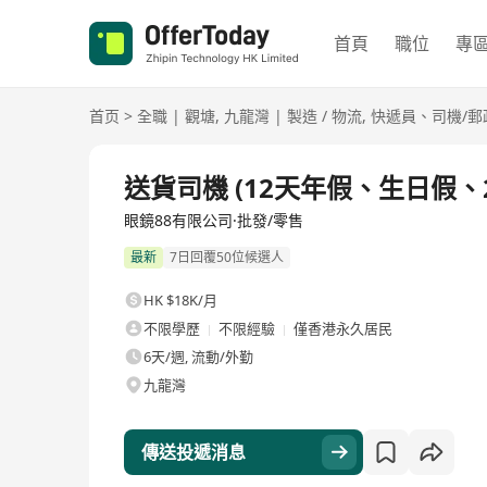
首頁
職位
專
首页
>
全職
|
觀塘
,
九龍灣
|
製造 / 物流
,
快遞員、司機/郵
全職
送貨司機 (12天年假、生日假
眼鏡88有限公司·批發/零售
最新
7日回覆50位候選人
HK $18K/月
不限學歷
不限經驗
僅香港永久居民
6天/週, 流動/外勤
九龍灣
傳送投遞消息