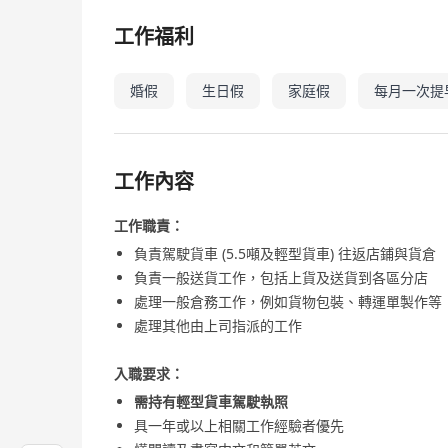
工作福利
婚假
生日假
家庭假
每月一次提
工作內容
工作職責：
負責駕駛貨車 (5.5噸及輕型貨車) 往返店鋪與貨倉
負責一般送貨工作，包括上貨及送貨到各區分店
處理一般倉務工作，例如貨物包裝、轉運單製作等
處理其他由上司指派的工作
入職要求：
需持有輕型貨車駕駛執照
具一年或以上相關工作經驗者優先