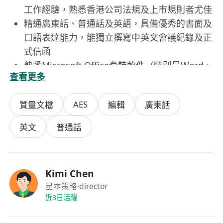
工作經驗，熟悉香港公司法規及上市規則者尤佳
精通廣東話、普通話及英語，具備優秀的書面及
口語表達能力，能獨立撰寫中英文會議紀錄及正
式信函
熟悉Microsoft Office套裝軟件（特別是Word、
查看更多
Excel及Outlook），具備基本文檔管理及電子存
檔能力
AES
質量文檔
編輯
廣東話
須為香港永久性居民，具備合法在港工作資格；
具備良好職業操守、細心嚴謹及高度責任感，能
英文
普通話
適應混合辦公模式
Kimi Chen
星本策略
·director
近3日活躍