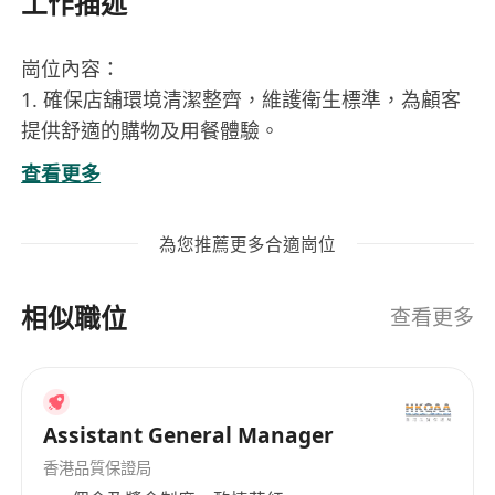
工作描述
崗位內容：
1. 確保店舖環境清潔整齊，維護衛生標準，為顧客
提供舒適的購物及用餐體驗。
2. 嚴格執行食品品質管理與職業安全指引，確保所
查看更多
有操作符合公司規定及法規要求。
3. 根據店舖預算監控人力成本、食物成本及其他開
為您推薦更多合適崗位
支費用，達成每月銷售目標並優化營運效率。
4. 協調店舖各部門日常工作，確保運作流暢，同時
相似職位
負責日常收貨、點算及存貨管理工作。
查看更多
5. 處理客戶投訴並配合促銷活動的執行，提升顧客
滿意度和品牌影響力。
Assistant General Manager
工作要求：
1. 中學畢業或具備相關工作經驗，擁有5年或以上零
香港品質保證局