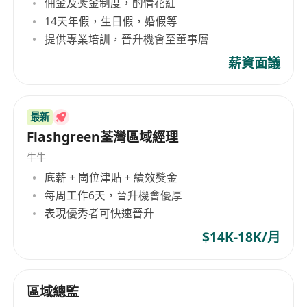
佣金及獎金制度，酌情花紅
售或餐飲行業店舖管理經驗者優先考慮。
14天年假，生日假，婚假等
2. 持有認可的衛生經理證書，熟悉食品安全標準及
提供專業培訓，晉升機會至董事層
相關法律法規。
3. 具備良好的溝通能力與團隊領導技巧，能夠有效
薪資面議
協調跨部門事務並解決問題。
4. 熟悉電腦操作及POS收銀系統者更佳，能快速適
最新
應現代化管理工具。
Flashgreen荃灣區域經理
5. 具有人才招聘及培訓經驗，能夠進行面試、入職
指導及持續在職培訓，推動員工發展。
牛牛
底薪 + 崗位津貼 + 績效獎金
福利：
每周工作6天，晉升機會優厚
表現優秀者可快速晉升
（無特別說明）
$14K-18K/月
區域總監