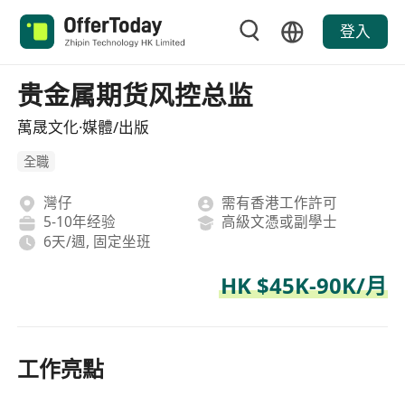
登入
贵金属期货风控总监
萬晟文化·媒體/出版
全職
灣仔
需有香港工作許可
5-10年经验
高級文憑或副學士
6天/週, 固定坐班
HK $45K-90K/月
工作亮點