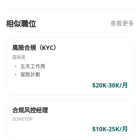
夠獨立主導風控體系的建設與優化，具備從0到1
搭建風控機制的經驗。
熟練掌握常用風險管理工具與技術，精通
相似職位
查看更多
Python、R、SQL等數據分析工具或軟件，具備
風控建模與大數據分析能力。
具備優秀的團隊領導力與跨部門溝通協調能力，
風險合規（KYC）
能夠在高壓環境下做出快速而準確的決策。
盛裕達
責任心強，作風嚴謹，具有高度的職業操守與風
五天工作周
險敏感度，始終堅持風控底線原則，敢於擔當、
保險計劃
善於應對複雜挑戰。
$20K-30K/月
合规风控经理
ZONETOP
$10K-25K/月