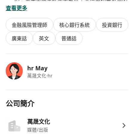
況、重大風險事件處置進展，並提出切實可行的
查看更多
改進策略與應對方案。
在發生重大市場波動或風險事件時，迅速啟動應
金融風險管理師
核心銀行系統
投資銀行
急預案，協調相關部門進行響應與處理，最大限
度降低損失與影響。
廣東話
英文
普通話
工作要求
不限學歷背景，具備實際能力者優先；金融、經
濟、數學、統計學、計算機科學或相關專業背景
hr May
者更佳。
萬晟文化
·hr
擁有8年以上金融行業工作經驗，其中至少5年專
注於期貨、證券等領域的風險管理工作，具備豐
富的實戰經驗與管理實績。
深入了解英皇/ATFX/TMGMT/MT4/MT5等主流
公司簡介
交易平臺的運行機制、產品結構及風控邏輯，熟
悉貴金屬期貨市場的交易特性與風險特徵。
萬晟文化
具備出色的風險識別、量化評估與控制能力，能
媒體/出版