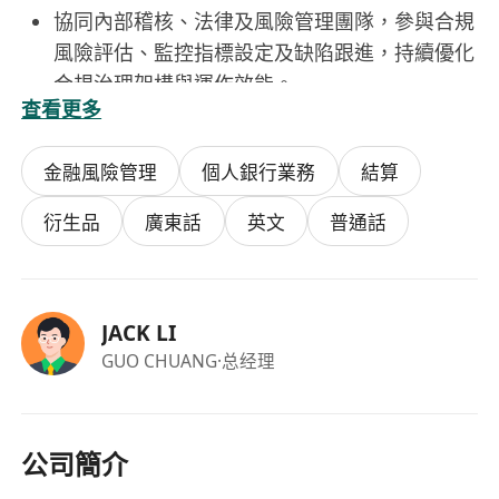
協同內部稽核、法律及風險管理團隊，參與合規
風險評估、監控指標設定及缺陷跟進，持續優化
合規治理架構與運作效能。
查看更多
工作要求
持有香港大學或認可院校頒發之學士學位；具備
金融風險管理
個人銀行業務
結算
證券及期貨從業員資格考試（HKSI LE）Paper
1、7、8、12 及 16 合格成績，並已獲證監會核
衍生品
廣東話
英文
普通話
准為第4類及第9類牌照之負責人員。
熟悉香港證監會《操守準則》《單位信託及互惠
基金守則》《有關適用於獲證監會發牌的投資顧
JACK LI
問的指引》等核心監管框架，具備實際合規管理
GUO CHUANG
·总经理
或監管對接經驗者優先（不限年資，歡迎應屆合
資格人士申請）。
流利運用粵語、普通話及英語進行書面撰寫與口
頭溝通，能獨立編製中英文合規報告、政策文件
公司簡介
及監管回覆。