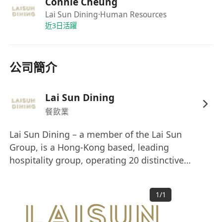
Connie Cheung
On the Job Training 在職培訓
Lai Sun Dining
·Human Resources
Discretionary Bonus 酌情花紅
近3日活躍
公司簡介
Lai Sun Dining
餐飲業
Lai Sun Dining – a member of the Lai Sun
Group, is a Hong-Kong based, leading
hospitality group, operating 20 distinctive
brands across 21 venues worldwide, with a total
of 8 MICHELIN Stars counted in the group’s
1
/
1
portfolio plus 3 exclusive private clubs.