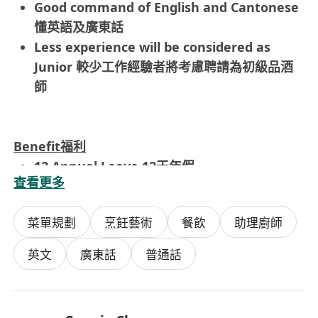
Good command of English and Cantonese
懂英語及廣東話
Less experience will be considered as
Junior 較少工作經驗者將考慮聘請為初級品酒
師
Benefit福利
12 Annual Leave 12天年假
查看更多
6 rest days per month 每月6天休息日
Tips 貼士
菜單規劃
烹飪藝術
餐飲
助理廚師
Medical Insurance 醫療保障
Dental Plan 牙科保障
英文
廣東話
普通話
Free Duty Meal 免費膳食
Marriage Leave 婚假
Compassionate Leave 補假