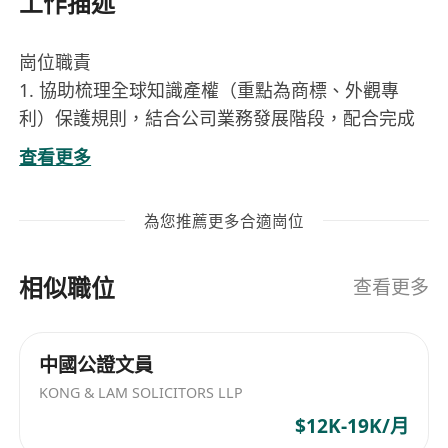
工作描述
崗位職責
1. 協助梳理全球知識產權（重點為商標、外觀專
利）保護規則，結合公司業務發展階段，配合完成
海外知識產權佈局與規劃方案；
查看更多
2. 協助推進海外知識產權確權（商標註冊、外觀專
為您推薦更多合適崗位
利申請）、維護及防禦工作，對接內外部資源（代
理機構、律師），跟進流程落地；
相似職位
查看更多
3. 協同運營、設計等部門定期對公司海外服裝產品
的知識產權風險進行動態評估，識別潛在侵權風險
中國公證文員
並提出初步應對建議；
KONG & LAM SOLICITORS LLP
$12K-19K/月
4. 協助處理海外知識產權糾紛（如侵權投訴、異議