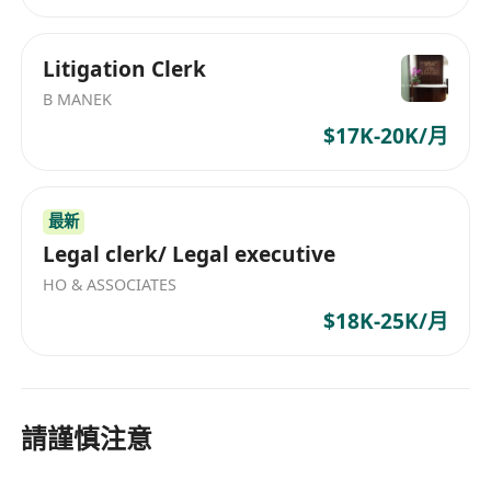
美、東南亞）知識產權法律制度有基礎認知；
3. 邏輯清晰、思維敏捷，具備良好的溝通協調能力
Litigation Clerk
和團隊协作意識，能高效對接內外部协作方；
B MANEK
$17K-20K/月
4. 通過法律職業資格考試或持有知識產權相關證書
（如專利代理師資格證）者優先；
最新
5. 認真細緻、責任心強，自驅力突出，能快速適應
Legal clerk/ Legal executive
跨境業務節奏，主動學習海外知識產權新規。
HO & ASSOCIATES
$18K-25K/月
香港專屬崗位補充要求
- 須持有香港永久性居民身份證；
請謹慎注意
- 具備一定海外法律事務、知識產權管理或專利相關