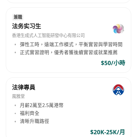
答辯），熟悉主要目標市場（如歐美）外觀專利政
策及申請要求；
兼職
法务实习生
5. 搜集海外知識產權相關法規、典型案例，結合公
司實際情況進行整理分析，輸出基礎法律問題診斷
香港生成式人工智能研發中心有限公司
彈性工時，遠端工作模式，平衡實習與學習時間
報告及應對思路。
正式實習證明，優秀者獲後續實習或就業推薦
任職要求
$50/小時
1. 全日制本科及以上學歷，法律相關專業，英語可
法律專員
作為工作語言（聽說讀寫流利，能處理英文法律文
件）；有海外留學、交換經歷或涉外知識產權實習
風雅堂
經驗者優先；
月薪2萬至2.5萬港幣
福利齊全
清晰升職路徑
2. 1-3 年知識產權相關工作經驗，了解海外商標、
外觀專利申請流程，對至少 1-2 個海外市場（如歐
$20K-25K/月