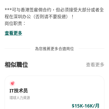
***可与香港签雇佣合约，但必须接受大部分或者全
程在深圳办公（否则请不要投递）！
岗位职责：
1.研究语音声源分离、ASR，研发音频处理、多说话
查看更多
人识别、高精度语音识别模块，实现高质量低延时
语音感知。
為您推薦更多合適崗位
2.研究高质量TTS和受控语音合成，训练TTS模型，
实现流畅、低延时、有情感的语音输出模块。
相似職位
任职资格：
查看更多
1. 人工智能、计算机、电子工程、自动化、信号处
理、物理等相关专业毕业，获得硕士或博士学历。
2. 对以下方向中的至少其中一个有研究或项目经
IT技术员
验：语音处理、语音识别、说话人识别、语音合
成。
環球人力資源
3. 需要熟悉目前主流音频处理、ASR或TTS算法，并
$15K-16K/月