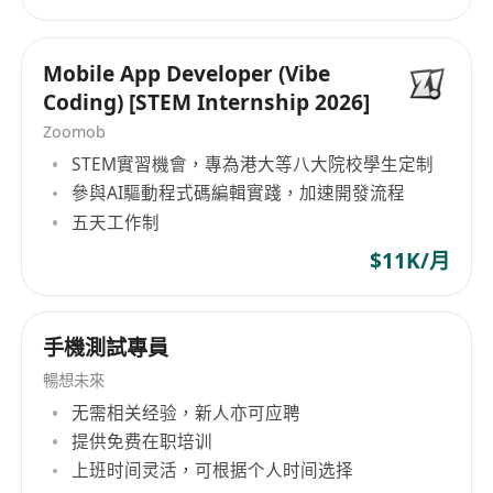
有相关模型训练经验。
4. 具有良好的英语读写能力，以及优秀的沟通能
Mobile App Developer (Vibe
力，可以根据论文实现新算法。
Coding) [STEM Internship 2026]
5. 有高质量论文发表者优先 (如Interspeech，
Zoomob
ICASSP，IEEE trans on ASLP等)，有较强学术比赛
STEM實習機會，專為港大等八大院校學生定制
经验者，有在开源社区有较大影响力者优先。
參與AI驅動程式碼編輯實踐，加速開發流程
6. 理论基础扎实，有创新精神和深入思考能力。
五天工作制
$11K/月
手機測試專員
暢想未來
无需相关经验，新人亦可应聘
提供免费在职培训
上班时间灵活，可根据个人时间选择