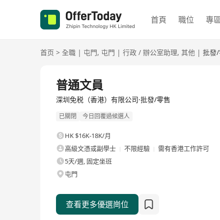
首頁
職位
專
首页
>
全職
|
屯門
,
屯門
|
行政 / 辦公室助理
,
其他
|
批發
全職
普通文員
深圳免税（香港）有限公司·批發/零售
已關閉
今日回覆過候選人
HK $16K-18K/月
高級文憑或副學士
不限經驗
需有香港工作許可
5天/週, 固定坐班
屯門
查看更多優選崗位