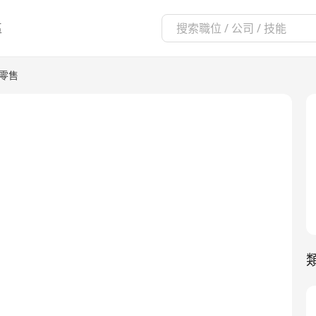
區
/零售