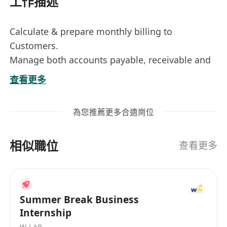
工作描述
Calculate & prepare monthly billing to
Customers.
Manage both accounts payable, receivable and
accounts analysis.
查看更多
Preparation of Profit & Loss and Balance Sheet
analysis.
為您推薦更多合適崗位
Monthly Management accounting reporting.
Perform full set of account and month-end
相似職位
closing independently.
查看更多
Participation in ad-hoc projects
Summer Break Business
Internship
W-LAB