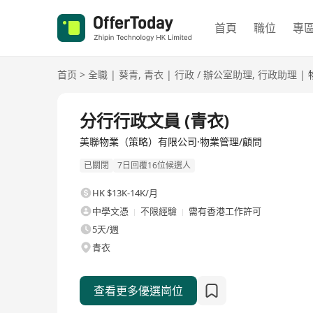
首頁
職位
專
首页
>
全職
|
葵青
,
青衣
|
行政 / 辦公室助理
,
行政助理
|
全職
分行行政文員 (青衣)
美聯物業（策略）有限公司·物業管理/顧問
已關閉
7日回覆16位候選人
HK $13K-14K/月
中學文憑
不限經驗
需有香港工作許可
5天/週
青衣
查看更多優選崗位