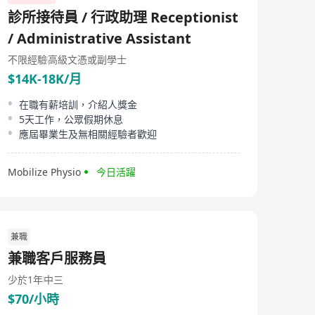
exchange in 1995. As of the end of Dec 2024, Midland
診所接待員 / 行政助理 Receptionist
Holdings boasted 317 branches and employed 4,650
persons. Midland Holdings is a comprehensive agency
/ Administrative Assistant
company which brokers buy-and-sell and rental
transactions in Hong Kong. In addition, a meaningful
不限經驗
高級文憑或副學士
portion of our outlets are located in mainland China.
$14K-18K/月
Midland Holdings also provides mortgage brokerage
services and immigration consultancy services. In 2005,
在職有薪培訓，介紹人獎金
we were awarded as one of Forbes Asia's the most
5天工作，公眾假期休息
successful public company (annual revenue below a
billion US$) and as the Asiamoney 2005 Best Managed
應屆畢業生及無相關經驗者歡迎
Company (medium cap category).
Mobilize Physio
今日活躍
兼職
兼職客戶服務員
少於1年
中三
$70/小時