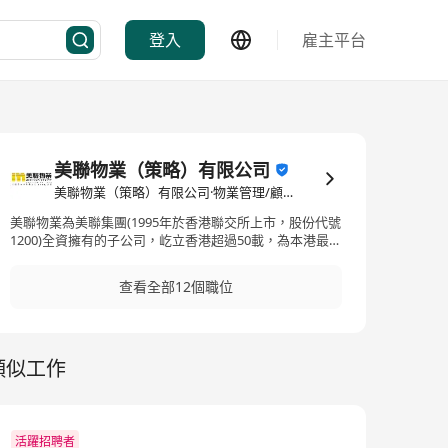
登入
雇主平台
美聯物業（策略）有限公司
美聯物業（策略）有限公司·物業管理/顧問
美聯物業為美聯集團(1995年於香港聯交所上市，股份代號
1200)全資擁有的子公司，屹立香港超過50載，為本港最大
物業代理之一。截止2024年12月31日，美聯集團分行數目
為近317間，員工人數逾4,650人。 美聯集團提供全面的物
查看全部12個職位
業買賣及租賃代理服務，並於內地設有近50間分行。 除地
產代理服務外，美聯集團更提供按揭轉介及移民顧問服
務。 於2005年，本公司獲亞洲《福布斯》評為最佳中小型
上市公司（年收入十億美元以下）之一，亦獲《亞洲貨
類似工作
幣》雜誌選為2005年最佳管理公司（中型企業組別）之
一。 Established more than 50 years ago, Midland
Realty is one of the leading property agency groups in
Hong Kong. Midland Realty is a fully owned subsidiary
of Midland Holdings, listed on Hong Kong stock
活躍招聘者