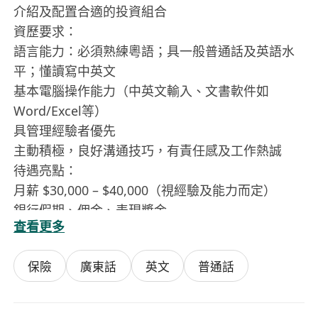
介紹及配置合適的投資組合
資歷要求：
語言能力：必須熟練粵語；具一般普通話及英語水
平；懂讀寫中英文
基本電腦操作能力（中英文輸入、文書軟件如
Word/Excel等）
具管理經驗者優先
主動積極，良好溝通技巧，有責任感及工作熱誠
待遇亮點：
月薪 $30,000 – $40,000（視經驗及能力而定）
銀行假期、佣金、表現獎金
查看更多
醫療福利、在職培訓、晉升機會
歡迎以下人士申請：
保險
廣東話
英文
普通話
IANG（非本地畢業生留港/回港就業安排）
專才、高才、優才計劃持有者
投資移民人士