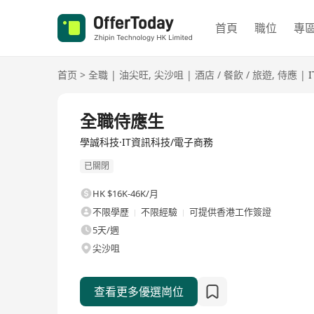
首頁
職位
專
首页
>
全職
|
油尖旺
,
尖沙咀
|
酒店 / 餐飲 / 旅遊
,
侍應
|
全職
全職侍應生
學誠科技·IT資訊科技/電子商務
已關閉
HK $16K-46K/月
不限學歷
不限經驗
可提供香港工作簽證
5天/週
尖沙咀
查看更多優選崗位