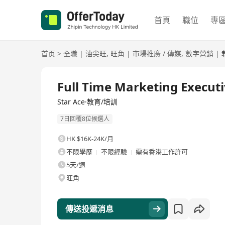
首頁
職位
專
首页
>
全職
|
油尖旺
,
旺角
|
市場推廣 / 傳媒
,
數字營銷
|
全職
Full Time Marketing Execut
Star Ace·教育/培訓
7日回覆8位候選人
HK $16K-24K/月
不限學歷
不限經驗
需有香港工作許可
5天/週
旺角
傳送投遞消息