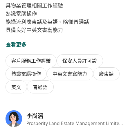
具物業管理相關工作經驗
熟識電腦操作
能操流利廣東話及英語、略懂普通話
具備良好中英文書寫能力
查看更多
個人特質:
以客為專、責任感強、工作主動及積極、擁有良好
客戶服務工作經驗
保安人員許可證
溝通技巧、能建立良好的人際關係
熟識電腦操作
中英文書寫能力
廣東話
英文
普通話
李尚滔
Prosperity Land Estate Management Limited
·HR