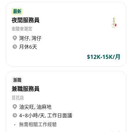
最新
夜間服務員
金陵會潮宮
灣仔
,
灣仔
月休6天
$12K-15K/月
兼職
兼職服務員
豆花店
油尖旺
,
油麻地
4~8小時/天, 工作日面議
無需相關工作經驗