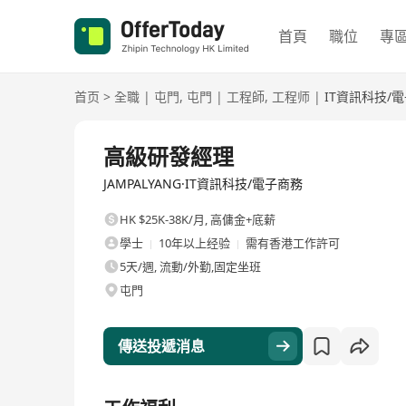
首頁
職位
專
首页
>
全職
|
屯門
,
屯門
|
工程師
,
工程师
|
IT資訊科技/
全職
高級研發經理
JAMPALYANG·IT資訊科技/電子商務
HK $25K-38K/月
,
高傭金+底薪
學士
10年以上经验
需有香港工作許可
5天/週, 流動/外勤,固定坐班
屯門
傳送投遞消息