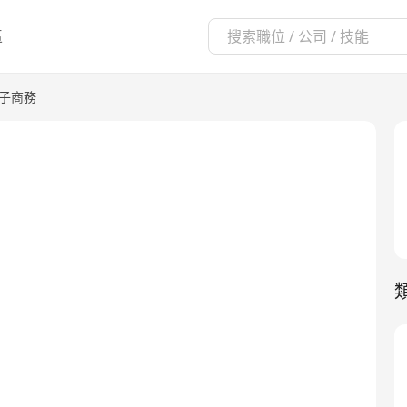
區
電子商務