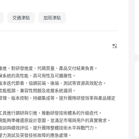
交通津貼
加班津貼
推進，對研發進度、代碼質量、產品交付結果負責。
保系統的高性能、高可用性及可擴展性。
版本迭代節奏，協調前端、後端、測試等資源高效配合。
性能瓶頸、兼容性問題及底層系統漏洞。
管理、版本控制、持續集成等，提升團隊研發效率與產品穩定
工具進行調研與引進，推動研發技術體系的升級迭代。
現能夠準確還原設計意圖，並滿足市場與用戶的真實需求。
培訓與績效評估，提升團隊整體技術水平與戰鬥力。
壓力測試及突發技術故障的應急處理。