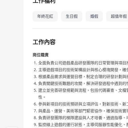
工作福利
年終花紅
生日假
婚假
超值年假
工作內容
崗位職責
全面負責公司遊戲產品研發團隊的日常管理與項目
主導遊戲項目的技術架構設計與核心模塊開發，確
根據產品需求與運營目標，制定合理的研發計劃與
負責關鍵技術難題的攻關，解決研發過程中遇到的
建立並完善研發規範與流程，包括代碼審查、文檔
性。
參與新項目的技術預研與立項評估，對新技術、新
與產品、運營、美術等部門緊密協作，確保技術實
負責研發團隊的梯隊建設與人才培養，通過指導、
監控線上遊戲的運行狀態，主導伺服器性能優化、