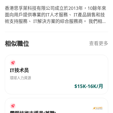
效的预防性建议。
具备良好的文件撰写习惯，清晰、准确地记录故
香港思孚萊科技有限公司成立於2013年，10餘年來
面向用戶提供專業的IT人才服務、 IT產品銷售和技
障现象、处理过程与最终解决方案。
術支持服務、 IT解決方案的綜合服務商。 我們相信
三、任职要求
“人才是公司的最有價值的資產”，我們組建了人才拓
工作经验
：具备至少 [2] 年以上的相关现场技术
展團隊和人才服務團隊為我們的客戶、我們自己在
支持实务经验。
市場中挖掘最合適的人才、留住人才，用好人才。
相似職位
查看更多
技术认证
：持有 MCSE、CCNA 或其他同等级之
我們利用人才組建了專業的IT技術團隊面向用戶提
网络、安全相关证照。
供綜合的IT技術服務和解決方案，以香港為支點面
语言要求： 中英粤语 可作为工作语言
向全球用戶提供高質量、低成本的服務。
学历要求： 大专以上计算机相关专业
IT技术员
環球人力資源
$15K-16K/月