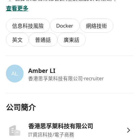
熟练设定及排除有线/无线网络联机问题。
查看更多
能够使用基本指令（如 ipconfig、ping、
tracert、nslookup）进行网络连通性与 DNS 解
Docker
信息科技風險
網絡技術
析之诊断。
理解局域网（LAN）架构，能判断并初步定位终端
英文
普通話
廣東話
问题或网络设备问题。
4.
信息安全与防护
熟练操作及管理防病毒软件，进行病毒扫描、恶
Amber LI
意软件清除及隔离区管理。
香港思孚萊科技有限公司
·recruiter
具备基础的资安威胁识别能力，能判断并初步处
理如钓鱼邮件、勒索软件等安全事件，并按公司
程序进行通报。
5.问题解决与记录
公司簡介
独立分析问题根源，提出并实施有效解决方案，
而非仅做问题的回报者。
香港思孚萊科技有限公司
对反复发生的问题进行根本原因分析，并提出长
IT資訊科技/電子商務