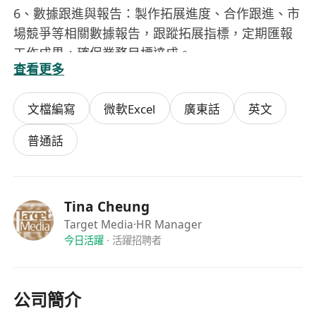
6、數據跟進與報告：製作拓展進度、合作跟進、市
場競爭等相關數據報告，跟蹤拓展指標，定期匯報
工作成果，確保業務目標達成。
查看更多
入職要求：
1、資源與能力要求：具備香港本地物業管理公司、
文檔編寫
微軟Excel
廣東話
英文
業主法團或發展商資源優先；熟悉香港樓宇運作及
業主法團決策流程，能獨立完成商務談判。
普通話
2、工作態度與溝通：工作主動積極，勤奮上進，善
於人際交往，具備良好的談判技巧與跨團隊溝通能
力。
Tina Cheung
3、學歷背景：中五或以上學歷，有廣告、媒體或房
Target Media
·HR Manager
地產行業相關工作經驗者優先考慮。
今日活躍
·
活躍招聘者
4、語言能力：流利廣東話及普通話，具備基本英語
溝通能力；精通廣東話者優先。
5、附加加分項：具有香港本地物業資源或開發商資
公司簡介
源；熟悉香港各區樓盤分布及市場等級、有戶外 /