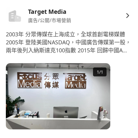
樓宇廣告點位拓展經驗者優先。
Target Media
廣告/公關/市場營銷
2003年 分眾傳媒在上海成立，全球首創電梯媒體
2005年 登陸美國NASDAQ，中國廣告傳媒第一股，
兩年後列入納斯達克100指數 2015年 回歸中國A
股，市值突破RMB1,000億 2016年 成為中國第二大
媒體集團(僅次於央視)，全年營收超RMB100億
1
/
1
2018年 引入戰略夥伴阿里巴巴，優化業務及拓展新
領域 2019年 子公司Target Media全力拓展香港及
東南亞市場 2024年至今 Target Media成為香港最
大的電梯電視+電梯海報企業