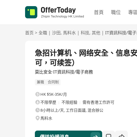
首頁
職位
專
首页
>
全職
|
沙田
,
馬料水
|
科技
,
其他
|
IT資訊科技/電
全職
急招计算机、网络安全、信息安
可，可续签）
莫比安全·IT資訊科技/電子商務
兼職
合同制
HK $5K-35K/月
不限學歷
不限經驗
需有香港工作許可
8小時以上/天, 工作日面議, 混合辦公
馬料水