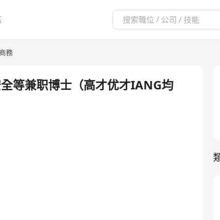
區
子商務
全等兼职博士（高才优才IANG均