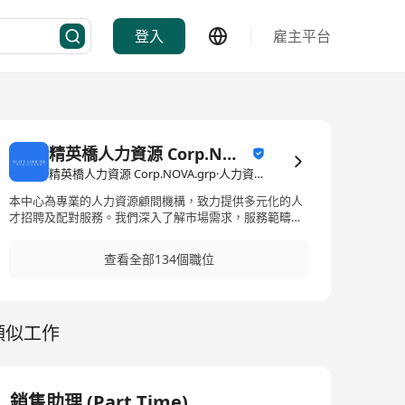
登入
雇主平台
精英橋人力資源 Corp.NOVA.grp
精英橋人力資源 Corp.NOVA.grp·人力資源管理/顧問
本中心為專業的人力資源顧問機構，致力提供多元化的人
才招聘及配對服務。我們深入了解市場需求，服務範疇涵
蓋社福界、醫護界、運輸物流界及各行各業。 無論是靈活
的短期人手支援，還是長期全職招聘，我們均能為僱主精
查看全部134個職位
準配對合適人才，並為求職者開拓優質就業機會。
類似工作
銷售助理 (Part Time)