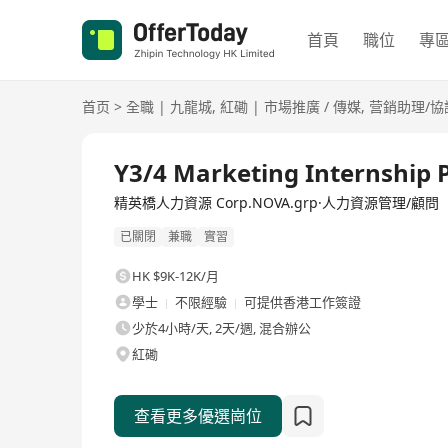
首頁
職位
專
首页
>
全職
|
九龍城
,
紅磡
|
市場推廣 / 傳媒
,
营銷助理/協
全職
Y3/4 Marketing Internship
精英橋人力資源 Corp.NOVA.grp·人力資源管理/顧問
已關閉
兼職
實習
HK $9K-12K/月
學士
不限經驗
可提供香港工作簽證
少於4小時/天, 2天/週, 混合辦公
紅磡
查看更多優選崗位