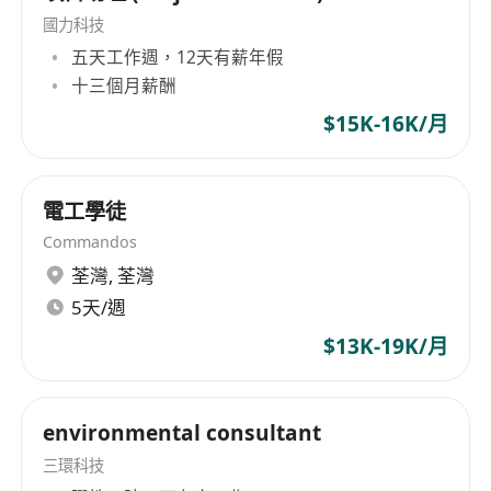
國力科技
5. 跟進客戶查詢及提供技術支援，提升客戶滿意度
五天工作週，12天有薪年假
申請要求：
十三個月薪酬
• 具相關領域的學歷（VTC/其他學校工程、電子或
電腦相關文憑）。
$15K-16K/月
• 具 KNX 系統知識或經驗者。
• 具相關工作經驗者優先考慮。
電工學徒
• 具良好的溝通能力及團隊合作精神。
• 對新技術充滿學習熱情，能獨立解決問題。
Commandos
•熟悉 AutoCAD、Microsoft Office 或其他技術工具
荃灣
,
荃灣
者優先
5天/週
證書 / 許可證要求
$13K-19K/月
安全咭
工人註冊證
如果你對建築自動化充滿熱情，歡迎加入我們的團
environmental consultant
隊！
三環科技