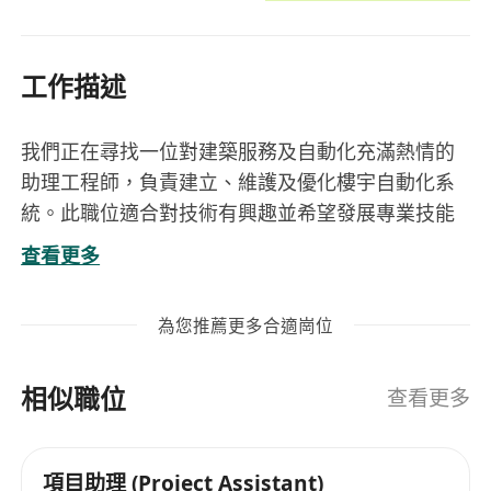
工作描述
我們正在尋找一位對建築服務及自動化充滿熱情的
助理工程師，負責建立、維護及優化樓宇自動化系
統。此職位適合對技術有興趣並希望發展專業技能
的人士，並提供培訓以支持其職業成長。
查看更多
崗位目標
1. 建立基本樓宇自動系統, 繪圖, 數據庫及程式(公司
為您推薦更多合適崗位
提供工作培訓)
2. 配合項目經理維持保養 / 相關工程完成度
相似職位
3. 與客戶、顧問及分判商保持良好溝通，確保項目
查看更多
順利完成
4. 參與現場工作及系統故障排查, 撰寫技術報告、服
項目助理 (Project Assistant)
務記錄