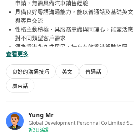
申請，無需具備汽車銷售經驗
具備良好粵語溝通能力，能以普通話及基礎英文
與客戶交流
性格主動積極、具服務意識與同理心，能靈活應
對不同類型客戶需求
須為香港永久性居民，持有有效香港駕駛執照
查看更多
（18號牌）
可配合輪班安排，每週工作5至6天，每日工作8
良好的溝通技巧
英文
普通話
小時（上午10時至晚上8時），具備基本電腦操
作能力
廣東話
福利：
具競爭力月薪：港幣$9,000–$25,000（按銷售業
Yung Mr
績及表現調整）
Global Development Personnal Co Limited
·Senior Consultant
彈性花紅制度，銷售獎金按成交額及達標情況發
近3日活躍
放