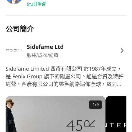
近3日活躍
公司簡介
Sidefame Ltd
服裝/成衣/紡織
Sidefame Limited 西彥有限公司 於1987年成立，
是 Fenix Group 旗下的附屬公司。通過合資及特許
經營，西彥有限公司的零售網路遍佈全球，致力網
羅一系列時裝及生活品牌，其中包括 45R、
ANTEPRIMA、ANTEPRIMA WIREBAG、
1
/
9
ANTEPRIMA MISTO、ATSURO TAYAMA、
COCKTAIL、MARIMEKKO 及 THE LITTLE SHOP。
我們誠邀你加入我們這個充滿活力的團隊！ 可瀏覽
公司網址 : www.sidefame.com.hk