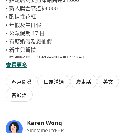
• 指定店舖交通津貼高達$1,000
• 新人獎金高達$3,000
• 酌情性花紅
• 年假及生日假
• 公眾假期 17 日
• 有薪婚假及恩恤假
• 新生兒賀禮
• 團體醫療、牙科保健及體檢福利
查看更多
• 集團產品購物優惠
• 專業在職培訓及增值課程
客戶開發
口頭溝通
廣東話
英文
• 進修津貼
• 良好晉升機會
普通話
• Work-life balance
成功入職者，即送國際品牌Marimekko手提布袋壹
個
Karen Wong
Sidefame Ltd
·HR