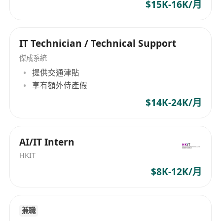
工作要求：
$15K-16K/月
大專及以上學歷，計算機、網絡工程或信息
管理等相關專業者優先考慮。
IT Technician / Technical Support
熟悉Windows與Linux終端操作系統及常見
辦公軟件，具備基礎網絡知識（TCP/IP、
傑成系統
DNS、VPN、Wi-Fi排障）。
提供交通津貼
能熟練使用Ping、Tracert、Netstat等基本
享有額外侍產假
網絡診斷工具。
$14K-24K/月
掌握AD域管理及組策略配置，具備終端安全
管理經驗（如防病毒、補丁管理）。
熟悉ITSM系統（例如ServiceNow、
AI/IT Intern
Zendesk）的操作，了解ITIL基本理念。
HKIT
具備3年以上IT桌面運維或相關領域的工作經
$8K-12K/月
驗，有資產管理經驗者優先。
具備良好的英語或粵語溝通能力。
兼職