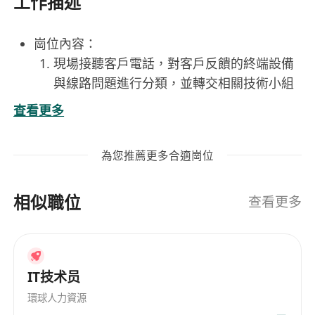
工作描述
崗位內容：
現場接聽客戶電話，對客戶反饋的終端設備
與線路問題進行分類，並轉交相關技術小組
處理。
查看更多
提供日常IT技術支持服務，協助解決操作系
統、辦公軟件、網絡連接及VPN配置等問
為您推薦更多合適崗位
題。
管理用戶賬號權限，執行各類IT賬號的生命
相似職位
周期管理，包括創建、變更及註銷等操作。
查看更多
協助技術小組編寫技術文檔，如操作手冊與
故障處理指南，以提升團隊知識庫。
定期盤點IT資產，確保資產記錄與實際情況
IT技术员
相符，優化資源使用效率。
環球人力資源