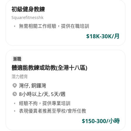
experience in the fitness industry would be
初級健身教練
beneficial but is not required if the candidate
Squarefitnesshk
demonstrates potential and willingness to learn.
無需相關工作經驗，提供在職培訓
Excellent communication skills are essential for
$18K-30K/月
building rapport with clients and effectively
conveying instructions during sessions.
兼職
Benefits:
體適能教練或助教(全港十八區)
Enjoy a secure monthly base salary of $10,000
潛力體育
which provides financial stability allowing you
灣仔
,
銅鑼灣
to focus on delivering quality service without
8小時以上/天, 5天/週
unnecessary stress. On top of the basic pay,
there's an attractive commission structure
經驗不拘，提供專業培訓
表現優異者推薦至學校/會所任教
where your earnings directly correlate with your
performance - the more successful you are at
$150-300/小時
attracting and retaining clients, the higher your