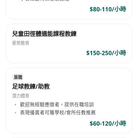
尺開始擴充至今已有15,000尺店面，會員人數不斷
involved in organizing group fitness sessions or
$80-110/小時
上升，顯示出強大的市場地位和發展潛力。 * 專業
workshops to promote community engagement
發展：加入我們的專業教練團隊，您將有機會參與
within the gym.
個人化的訓練計劃，提供營養建議，並專注於客戶
兒童田徑體適能課程教練
的身心健康。 * 支持性環境：我們重視每位教練的
Job Requirements:
麥思教育
成長，提供持續的培訓和發展機會，確保您在職業
We are looking for individuals who have a
$150-250/小時
生涯中不斷進步。 * 多元化服務：從減重、增肌到
genuine passion for fitness and helping others
提高力量，我們的教練將獲得全方位的專業知識和
improve their health. While possession of
技能。
recognized personal training certifications such
兼職
as ACE, NASM, or ISSA is advantageous, it is not
足球教練/助教
mandatory. Candidates should exhibit
潛力體育
confidence, strong sense of responsibility, and
歡迎無經驗應徵者，提供在職培訓
exude positive energy. We expect applicants to
表現優異者可獲學校/會所任教推薦
be self-motivated, eager to challenge
$60-120/小時
themselves, and driven towards achieving high
income through hard work and dedication. Prior