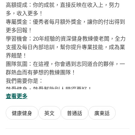
高額提成：你的成就，直接反映在收入上，努力
多，收入更多！
專屬獎金：優秀者每月額外獎金，讓你的付出得到
更多回報！
學習機會：20年經驗的資深健身教練傻老闆，全力
支援及每日內部培訓，幫你提升專業技能，成為業
界翹楚！
團隊氛圍：在這裡，你會遇到志同道合的夥伴，一
群熱血而有夢想的教練團隊！
我們需要你是：
熱愛健身，熱愛幫助別人變得更好！
查看更多
有私人教練證書（如ACE、NASM、ISSA等）優先考
慮（但不是必須！）
健康健身
英文
普通話
廣東話
自信、有責任心、正能量爆棚！
喜歡挑戰自我，追求高收入！
為什麼選擇 LaVita Fitness？