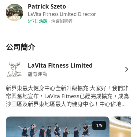
我們不僅是一份工作，更是一個舞台，讓你展示實
Patrick Szeto
力，實現夢想！
LaVita Fitness Limited
·Director
近7日活躍
·
活躍招聘者
我們有一群正能量滿滿的同事，彼此支持，共同成
長！
我們讓你的人生和收入同步升級！
公司簡介
應徵方式 :
發送你的簡歷到 [******]
或致電**********安排面試！
LaVita Fitness Limited
閣下亦可以直接使用以下連結Whatsapp我們：
體育運動
************************************
新界東最大健身中心全新升級擴充 大家好！我們非
別再等待，機會只留給行動者！
常興奮地宣布，LaVita Fitness已經完成擴充，成為
加入 LaVita Fitness，成為改變人生的力量，讓我們
沙田區及新界東地區最大的健身中心！中心佔地
一起創造不平凡的未來！
15,000尺，提供多元化的運動體驗，搭配最新的高
LaVita Fitness – 健康的生活，從這裡開始！
端健身設施，為你帶來無與倫比的健身享受。 我們
Position: Personal Trainer
1
/
9
的健身中心設計精美，環境舒適，給您帶來放鬆和
愉悅的運動體驗。無論您是想參加動感的有氧課