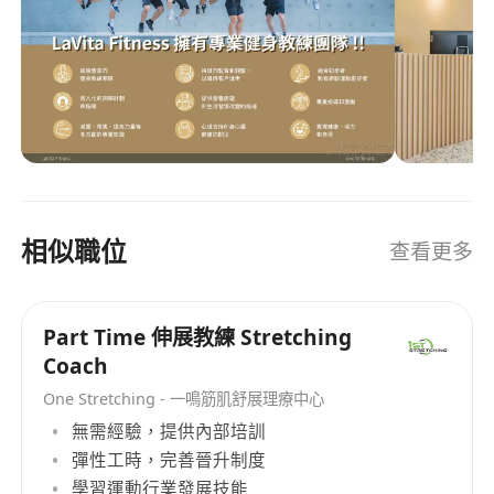
Job Responsibilities:
程，還是尋找力量訓練的挑戰，我們都有合適的設
At LaVita Fitness, as a personal trainer, your
施和課程滿足您的需求。 此外，我們的教練團隊由
primary duties include designing customized
經驗豐富的專業人士組成，他們將在您的健身旅程
中提供專業指導和支持。無論您是初學者還是有經
workout programs for clients based on their
驗的運動愛好者，我們都會根據您的需求和目標量
fitness goals and physical conditions. You will
身定制計劃，讓您達到最佳效果。 請致電
be responsible for conducting thorough
[46208088] 了解更多詳情。 地址 Address ： 新界
assessments to understand each client's needs
沙田火炭樂景街2-18號銀禧薈5樓502-503號舖及6
and limitations. Demonstrating proper exercise
相似職位
查看更多
樓610A號舖 Shop No. 502-503, 5/F & Shop No.
techniques while ensuring safety is crucial in
703, 7/F, Jubilee Square, No. 2-18 Lok King
this role. Additionally, you will motivate and
Street, Fo Tan, N.T. 加入 LaVita Fitness 專業教練
encourage clients to maintain consistency in
Part Time 伸展教練 Stretching
團隊！ LaVita Fitness 正在尋找充滿熱情和專業的
their fitness journey, adjusting programs as
Coach
健身教練加入我們不斷成長的團隊！作為香港領先
necessary based on progress and feedback.
的健身中心之一，我們致力於為客戶提供最優質的
One Stretching - 一鳴筋肌舒展理療中心
Conducting regular evaluations to track
健身體驗，並為我們的教練提供一個充滿活力和支
無需經驗，提供內部培訓
improvements and setting new objectives
持的工作環境。 為什麼選擇 LaVita Fitness？ * 財
彈性工時，完善晉升制度
accordingly are essential tasks. You may also be
務穩定與成長：Lavita 創立於2020年，最初由3000
學習運動行業發展技能