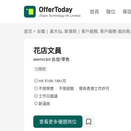
首頁
職位
專
首页
>
全職
|
黃大仙
,
新蒲崗
|
客戶服務
,
客戶服務-面向客
全職
花店文員
wemickit·批發/零售
已關閉
HK $16K-18K/月
不限學歷
不限經驗
需有香港工作許可
工作日面議
新蒲崗
查看更多優選崗位