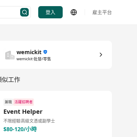
登入
雇主平台
wemickit
wemickit·批發/零售
類似工作
兼職
活躍招聘者
Event Helper
不限經驗
高級文憑或副學士
$80-120/小時