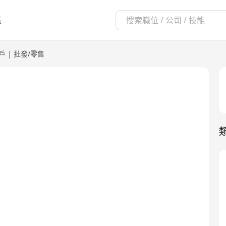
區
戶
|
批發/零售