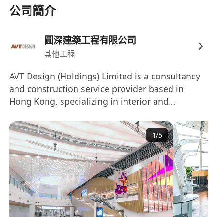
公司簡介
圓深建築工程有限公司
其他工程
AVT Design (Holdings) Limited is a consultancy
and construction service provider based in
Hong Kong, specializing in interior and
associated architectural works. Founded in
2007, the company has a diverse portfolio that
1
/
5
includes residential property development,
exhibition consultancy, and design consultancy
for luxury residential sectors in Mainland China
and other regions. AVT Design employs over
100 people and operates offices in various
locations, including Hong Kong, Shanghai, and
New York, delivering services throughout Asia.