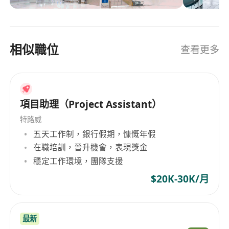
圓深設計(集團)有限公司是一家總部位於香港的顧問
和建築服務公司，專注於室內設計及相關建築工
程。公司成立於 2007 年，業務組合多元化，涵蓋
相似職位
查看更多
住宅地產開發、展覽諮詢以及為中國大陸及其他地
區的豪華住宅提供設計諮詢服務。 AVT Design 擁
有超過 100 名員工，並在香港、上海和紐約等多個
地點設有辦事處，為整個亞洲提供服務。
項目助理（Project Assistant）
特路威
五天工作制，銀行假期，慷慨年假
在職培訓，晉升機會，表現獎金
穩定工作環境，團隊支援
$20K-30K/月
最新