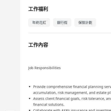
工作福利
年終花紅
銀行假
保險計劃
工作內容
Job Responsibilities
Provide comprehensive financial planning servi
accumulation, risk management, and estate pl
Assess client financial goals, risk tolerance, a
financial solutions.
Collaborate with AXA’s insurance and investme