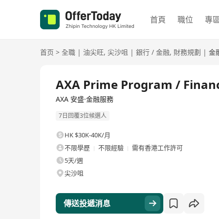
首頁
職位
專
首页
>
全職
|
油尖旺
,
尖沙咀
|
銀行 / 金融
,
財務規劃
|
金
全職
AXA Prime Program / Finan
AXA 安盛·金融服務
7日回覆3位候選人
HK $30K-40K/月
不限學歷
不限經驗
需有香港工作許可
5天/週
尖沙咀
傳送投遞消息