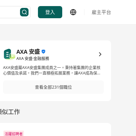
登入
雇主平台
AXA 安盛
AXA 安盛·金融服務
AXA安盛屬AXA安盛集團成員之一。秉持著集團的企業核
心價值及承諾，我們一直積極拓展業務，讓AXA成為保
險、財富管理及退休方面的世界翹楚。AXA安盛集團創立
於19世紀初，於50個市場擁有9500萬名客戶2，旗下員工
查看全部231個職位
154,000人2。AXA安盛集團的收益為1103億歐元 (約9258
億港元)3，其管理資產為9830億歐元 (約82510億港元)。
類似工作
活躍招聘者