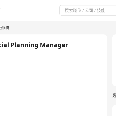
區
融服務
cial Planning Manager