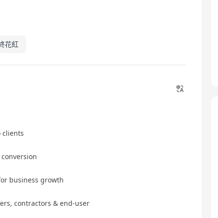
終花紅
 clients
s conversion
for business growth
ers, contractors & end-user