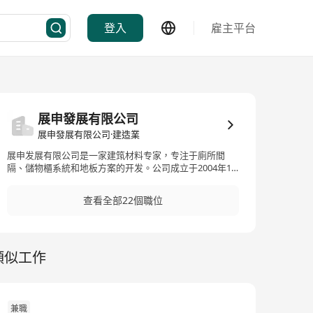
登入
雇主平台
展申發展有限公司
展申發展有限公司·建造業
展申发展有限公司是一家建筑材料专家，专注于廁所間
隔、儲物櫃系統和地板方案的开发。公司成立于2004年10
月29日，至今已有20年的运营历史，为香港的建筑师和设
计师提供超过20年的全方位方案。作为国际高端品牌的分
查看全部22個職位
销商，公司能提供全球高端品牌的卓越产品质量、出色的
技术顾问和专业的安装服务。 Excellence Development
Limited is an expert in building materials, focusing on
the development of toilet partitions, storage cabinet
類似工作
systems, and floor solutions. The company was
established on October 29, 2004, boasting over two
decades of operational history. It has been providing
comprehensive solutions to Hong Kong's architects
and designers for more than 20 years. As a distributor
兼職