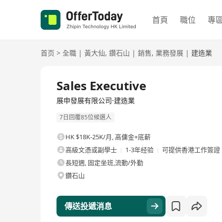
首頁
職位
專
首页
>
全職
|
黃大仙
,
鑽石山
|
銷售
,
業務發展
|
建造業
全職
Sales Executive
展申發展有限公司·建造業
7日回覆85位候選人
HK $18K-25K/月
,
高傭金+底薪
高級文憑或副學士
1-3年经验
可提供香港工作簽證
長短週, 固定坐班,流動/外勤
鑽石山
傳送投遞消息