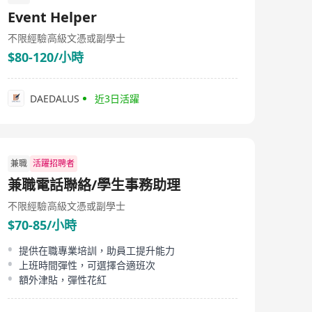
of international high-end brands, the company offers
Event Helper
superior product quality from global premium brands,
outstanding technical consultancy services, and
不限經驗
高級文憑或副學士
professional installation services.
$80-120/小時
DAEDALUS
近3日活躍
兼職
活躍招聘者
兼職電話聯絡/學生事務助理
不限經驗
高級文憑或副學士
$70-85/小時
提供在職專業培訓，助員工提升能力
上班時間彈性，可選擇合適班次
額外津貼，彈性花紅