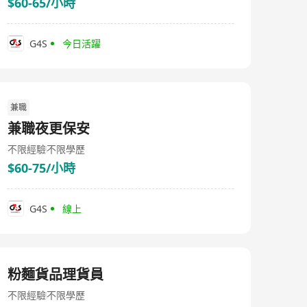
$60-65/小時
G4S
今日活躍
兼職
兼職夜更保安
不限經驗
不限學歷
$60-75/小時
G4S
線上
粉麵貨品理貨員
不限經驗
不限學歷