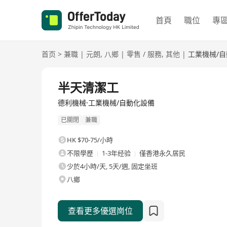
首頁
職位
專
首页
>
兼職
|
元朗
,
八鄉
|
零售 / 服務
,
其他
|
工業機械/
半天清潔工
德利機械·工業機械/自動化設備
已關閉
兼職
HK $70-75/小時
不限學歷
1-3年经验
僅香港永久居民
少於4小時/天, 5天/週, 固定坐班
八鄉
查看更多優選崗位