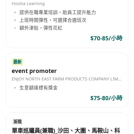
Hooha Learning
我們誠聘具進取心及自驅動力的銷售及市場推廣專
提供在職專業培訓，助員工提升能力
員，加入本公司香港金融團隊。**歡迎應屆畢業生
上班時間彈性，可選擇合適班次
及具1–3年工作經驗人士**申請。無論你是剛踏入職
額外津貼，彈性花紅
場，或正尋求轉職機會，我們均提供完善培訓及清
$70-85/小時
晰晉升途徑。
**主要職責：**
最新
- 協助制定及執行銷售及市場推廣策略
event promoter
- 拓展及維繫金融行業的潛在及現有客戶關係
ENJOY NORTH EAST FARM PRODUCTS COMPANY LIMITED
- 策劃及執行市場推廣活動（包括線上及線下）
生意額達標有獎金
- 撰寫市場分析報告及客戶提案
$75-80/小時
**職位要求：**
- 持有大學學位或在讀大學生
兼職
- 歡迎應屆畢業生及具1–3年相關工作經驗者申請
單車巡邏員(兼職)_沙田、大圍、馬鞍山、科
- 具良好溝通技巧（廣東話或普通話）