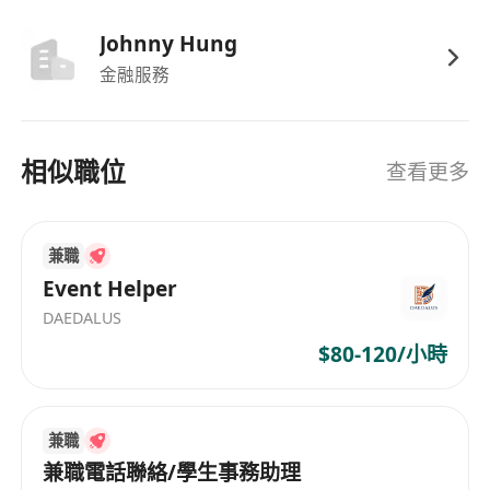
encouraged to apply
Johnny Hung
- Excellent communication skills in Cantonese
金融服務
or Mandarin
- Strong sense of ownership, eagerness to learn,
and customer orientation
相似職位
查看更多
- Familiarity with CRM platforms and marketing
tools is advantageous
兼職
*銷售及市場推廣專員（歡迎應屆畢業生及有工作經
Event Helper
驗者）*
DAEDALUS
$80-120/小時
**地點：**香港
**行業：**金融服務
**聘用形式：**全職
兼職
兼職電話聯絡/學生事務助理
**職位概述：**