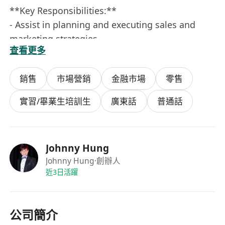
**Key Responsibilities:**
- Assist in planning and executing sales and
marketing strategies
查看更多
- Explore new client opportunities and support
retention efforts
銷售
市場營銷
金融市場
零售
- Coordinate multi-channel marketing
campaigns (online/offline)
實習/畢業生培訓生
廣東話
普通話
- Maintain client relationships and ensure
satisfaction
- Prepare reports, market analysis, and
Johnny Hung
presentations
Johnny Hung
·創辦人
近3日活躍
**Requirements:**
- University degree
- Final-year students, fresh graduates, and
公司簡介
candidates with 1–3 years of experience are