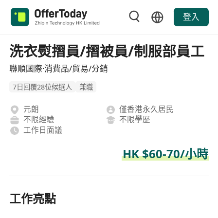
登入
洗衣熨摺員/摺被員/制服部員工
聯順國際·消費品/貿易/分銷
7日回覆28位候選人
兼職
元朗
僅香港永久居民
不限經驗
不限學歷
工作日面議
HK $60-70/小時
工作亮點