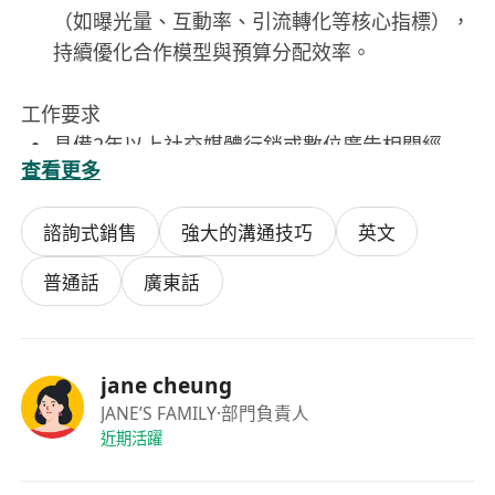
（如曝光量、互動率、引流轉化等核心指標），
持續優化合作模型與預算分配效率。
工作要求
具備2年以上社交媒體行銷或數位廣告相關經
查看更多
驗，熟悉小紅書生態（如搜索邏輯、筆記分發機
制、薯條投放）及Instagram演算法與廣告後臺
諮詢式銷售
強大的溝通技巧
英文
操作（Meta Business Suite / Ads
Manager）。
普通話
廣東話
精通粵語及普通話，具備優秀的中英文書寫與溝
通能力，能獨立撰寫平臺文案、簡報與合作提
案。
jane cheung
具備基礎數據分析能力，熟練使用Excel或
JANE’S FAMILY
·部門負責人
Google Sheets進行成效歸因；有使用第三方工
近期活躍
具（如千瓜、NewRank、Iconosquare或
Sprout Social）經驗者尤佳。