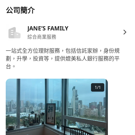
對潮流文化、美妝、時尚、生活方式等消費領域
公司簡介
具高度敏感度，能快速掌握品牌調性並轉化為具
感染力的社交內容。
JANE’S FAMILY
具備自主推動專案的能力，能在多任務並行環境
綜合商業服務
下合理規劃優先級，並按時交付高品質成果。
一站式全方位理財服務，包括信託家辦，身份規
劃，升學，投資等，提供媲美私人銀行服務的平
台。
1
/
1