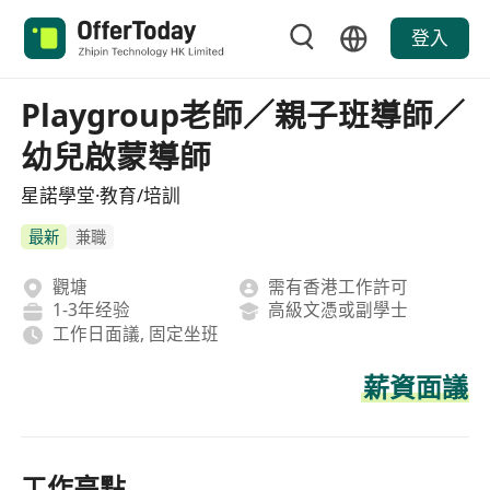
登入
Playgroup老師／親子班導師／
幼兒啟蒙導師
星諾學堂·教育/培訓
最新
兼職
觀塘
需有香港工作許可
1-3年经验
高級文憑或副學士
工作日面議, 固定坐班
薪資面議
工作亮點