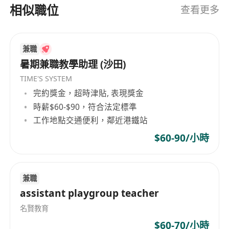
工作模式：辦公室工作
相似職位
查看更多
僱傭類型：兼職
工作日：彈性協商
薪資：面議（薪資可議）
兼職
暑期兼職教學助理 (沙田)
TIME'S SYSTEM
完約獎金，超時津貼, 表現獎金
時薪$60-$90，符合法定標準
工作地點交通便利，鄰近港鐵站
$60-90/小時
兼職
assistant playgroup teacher
名賢教育
$60-70/小時