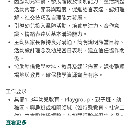
因應幼兒年齡、發展階段及個別能力，靈活調整
活動內容、節奏與難度，促進語言表達、認知理
解、社交技巧及自理能力發展。
引導幼兒投入羣體活動，培養專注力、合作意
識、情緒表達與基本溝通能力。
主動與家長保持良好溝通，簡明說明課堂目標、
活動設計理念及幼兒當日表現，建立信任協作關
係。
協助準備教學材料、教具及課堂佈置，課後整理
場地與教具，確保教學資源齊全有序。
工作要求
具備1–3年幼兒教育、Playgroup、親子班、幼
稚園、興趣班或相關領域（如特殊教育、社會工
作）之實際教學經驗；有相關經驗者優先考慮。
查看更多
持有高級文憑或副學士學歷，主修幼兒教育、教