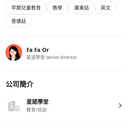
育、心理學、社工或相關範疇者優先。
早期兒童教育
教學
廣東話
英文
熱愛幼兒，具備充沛活力、真誠親和力及現場氣
氛帶動能力。
普通話
具備基礎唱遊、故事演繹、活動帶領及手工創作
能力；能獨立設計及執行教案者尤佳。
精通廣東話，能以普通話及基礎英文與家長及同
Fa Fa Or
事有效溝通。
星諾學堂
·senior director
具高度責任感、守時可靠，能獨立帶班或協同主
教老師順利完成課堂任務。
符合在港合法工作資格：香港永久居民、持
IANG簽證之非本地畢業生、受養人入境簽證持
公司簡介
有人，或其他有效工作許可。
福利
星諾學堂
薪資面議，按經驗及能力提供具競爭力之報酬。
教育/培訓
其他資料:
工作地點：觀塘鴻圖道23號利登中心