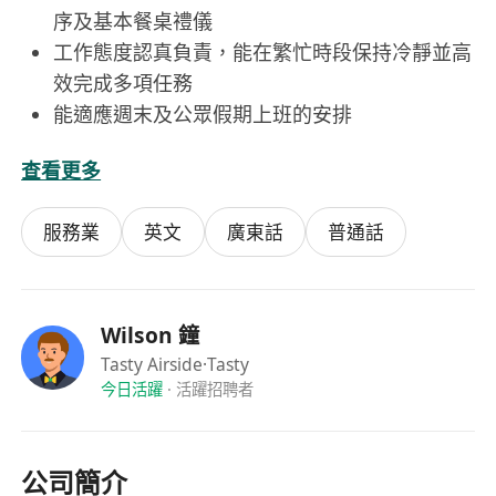
序及基本餐桌禮儀
工作態度認真負責，能在繁忙時段保持冷靜並高
效完成多項任務
能適應週末及公眾假期上班的安排
查看更多
福利
兼職員工時薪$65起
服務業
英文
廣東話
普通話
9-10個鐘（其中一小時休息時間，包食，但唔包
時薪）
Wilson 鐘
Tasty Airside
·Tasty
今日活躍
·
活躍招聘者
公司簡介