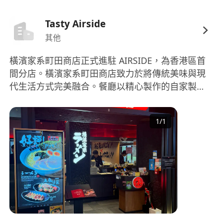
Tasty Airside
其他
橫濱家系町田商店正式進駐 AIRSIDE，為香港區首
間分店。橫濱家系町田商店致力於將傳統美味與現
代生活方式完美融合。餐廳以精心製作的自家製面
條、濃郁的湯底和特製醬油，為顧客帶來最好的味
道。 町田商店以其獨具一格的「家系拉麵」成為日
1
/
1
本拉麵界的佼佼者，並迅速在全球擴展業務至超過
800家餐廳。 AIRSIDE店是町田商店登陸香港的第一
家分店，每一個食譜都由日本廚師親自從日本帶到
香港，並特別推出香港限定的鰻魚飯，讓大家在香
港也能享受到地道的日本風味。