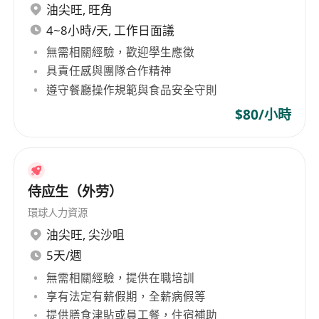
油尖旺
,
旺角
4~8小時/天, 工作日面議
無需相關經驗，歡迎學生應徵
具責任感與團隊合作精神
遵守餐廳操作規範與食品安全守則
$80/小時
侍应生（外劳）
環球人力資源
油尖旺
,
尖沙咀
5天/週
無需相關經驗，提供在職培訓
享有法定有薪假期，全薪病假等
提供膳食津貼或員工餐，住宿補助