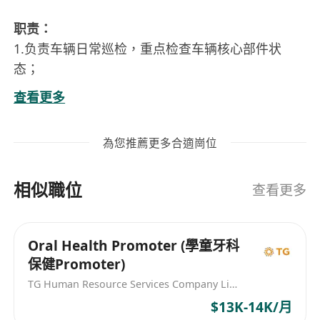
职责：
1.负责车辆日常巡检，重点检查车辆核心部件状
态；
2.制定并执行车辆定期保养计划，对接技术团队或
查看更多
维修厂商，控制维修成本与效率；
3.建立车辆电子档案，记录运维、维修及资产信
為您推薦更多合適崗位
息，确保资产可追溯；
4.车辆部件 / 耗材采购、维修费用及充电费报销，
相似職位
控制车务成本与效率；
查看更多
5.审核维修费用、评估耗材采购性价比，管控车务
成本在预算内；
Oral Health Promoter (學童牙科
6.对接相关等部门，反馈车辆问题、办理车辆合规
保健Promoter)
手续，收集一线反馈优化流程。
TG Human Resource Services Company Limited
7. 进行日常车辆数据盘收集，保障测试数据及时进
$13K-14K/月
行上传。