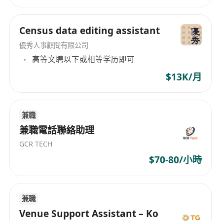
招聘要求：
Census data editing assistant
1. 大专或以上学歴
優秀人事顧問有限公司
2. 具备车辆维护管理或物资采购经验者优先考虑
高等文聘以下或相等学历即可
3. 具备一般商业电脑软件的应用知识，及良好的文
档撰写能力
$13K/月
4. 流畅粤语、普通话及英语
5. 良好的沟通与协调能力
6. 须轮休及不定时工作
兼職
兼職電話聯絡助理
7. 具备香港及中国内地驾驶执照，有3年或以上驾驶
经验
GCR TECH
$70-80/小時
兼職
Venue Support Assistant – Ko