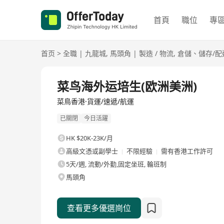
首頁
職位
專
首页
>
全職
|
九龍城
,
馬頭角
|
製造 / 物流
,
倉儲、儲存/配
全職
菜鸟海外运培生(欧洲美洲)
菜鳥香港·貨運/速遞/航運
已關閉
今日活躍
HK $20K-23K/月
高級文憑或副學士
不限經驗
需有香港工作許可
5天/週, 流動/外勤,固定坐班, 輪班制
馬頭角
查看更多優選崗位