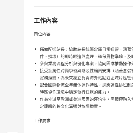
工作內容
崗位內容
儲備配送站長：協助站長統籌倉庫日常運營，涵蓋
件、損壞）的即時跟進與處理，確保貨物準確、及
參與業務流程分析與優化專案，協同團隊推動操作
接受系統性跨崗學習與階段性輪崗安排（涵蓋倉儲
實務經驗，為未來獨立負責海外站點或區域片區管
配合國際物流全年無休運作特性，適應彈性排班制
時區協作環境中穩定執行任務的能力。
作為外派至歐洲或美洲國家的運培生，需積極融入
定範疇的跨文化溝通與協調職責。
工作要求