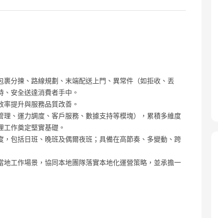
包裹分揀、路線規劃、末端配送上門、異常件（如拒收、丟
時、安全送達消費者手中。
效率提升與服務品質改善。
管理、運力調度、客戶服務、數據支持等模塊），累積多維度
理工作奠定堅實基礎。
度，包括日班、晚班及偶爾夜班；具備在高節奏、多變動、跨
當地工作場景，協同本地團隊落實本地化運營策略，並承擔一