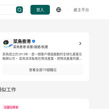
登入
雇主平台
菜鳥香港
菜鳥香港·貨運/速遞/航運
菜鳥成立於2013年，是一間客戶價值驅動的全球化產業互
聯網公司。 菜鳥深深紮根在物流產業，把物流產業的運
營、場景、設施和互聯網技術做深度融合，堅持數智創
新、開拓增量、普惠服務和開放共贏。以科技創新為核
查看全部75個職位
心，菜鳥在社區服務、全球物流、智慧供應鏈等領域建立
了新賽道，為消費者和商家提供普惠優質服務，搭建了領
先的全球化物流網路。菜鳥致力於做一家服務國計民生的
好公司，將長期投入為實體經濟降本增效，保障民生流
類似工作
通，穩就業促增收，讓物流更加綠色可持續。
活躍招聘者