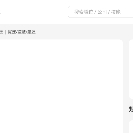
區
送
|
貨運/速遞/航運